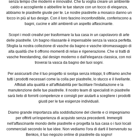
senza tempo che moderni e innovativi. Che tu voglia creare un ambiente
caldo e accogliente o abbellire le tue stanze con un tocco di eleganza,
abbiamo le piastrelle giuste per te. Le nostre piastrelle a mosaico danno un
tocco in più al tuo design. Con il loro fascino inconfondibile, conferiscono a
bagni, cucine e altri ambienti un aspetto affascinante.
Scopri i modi creativi per trasformare la tua casa in un capolavoro di arte
delle piastrelle. Un bagno rilassante è impensabile senza la vasca perfetta.
Sfoglia la nostra collezione di vasche da bagno e vasche idromassaggio di
alta qualità che ti offrono momenti di relax e rigenerazione. Che si tratti di
vasche freestanding, dal design moderno o dall'eleganza classica, con noi
troverai la vasca da bagno dei tuoi sogni.
Per assicurarti che il tuo progetto si svolga senza intoppi, ti offriamo anche
tutti i prodotti necessari come la colla per piastrelle, lo stucco e il livellante.
Affidati alla qualità e all'affidabilità per facilitare l'installazione e la
manutenzione delle tue piastrelle. Il nostro team di specialisti in piastrelle
sarà lieto di fornirti competenze e consigli per aiutarti a scegliere i prodotti
giusti per le tue esigenze individuali.
Diamo grande importanza alla soddisfazione del cliente e ci impegniamo
per offrirti un'esperienza di acquisto senza precedenti. Immergiti
nell'affascinante mondo delle piastrelle e progetta la tua casa o i tuoi locali
commerciali secondo le tue idee. Non vediamo l'ora di darti il benvenuto su
Benkos, il tuo negozio online di piastrelle da sogno!