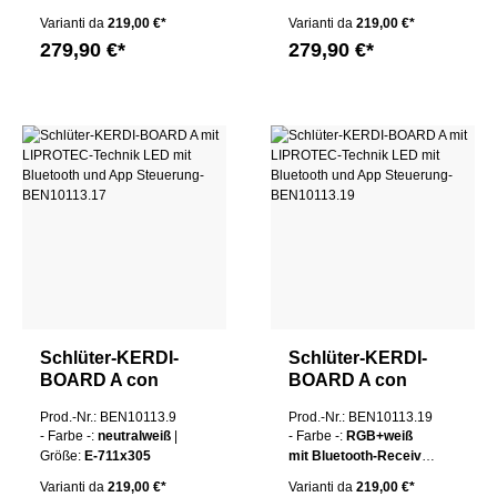
Varianti da
219,00 €*
Varianti da
219,00 €*
279,90 €*
279,90 €*
Schlüter-KERDI-
Schlüter-KERDI-
BOARD A con
BOARD A con
tecnologia
tecnologia
Prod.-Nr.: BEN10113.9
Prod.-Nr.: BEN10113.19
LIPROTEC LED
LIPROTEC LED con
- Farbe -:
neutralweiß
|
- Farbe -:
RGB+weiß
Bluetooth e
Größe:
E-711x305
mit Bluetooth-Receiver
controllo tramite
| Größe:
E-711x305
Varianti da
219,00 €*
Varianti da
219,00 €*
app