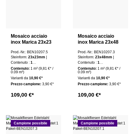
Mosaico acciaio
Mosaico acciaio
inox Marica 23x23
inox Marica 23x48
argento spazzolato
argento spazzolato
Prod.-Nr.: BEN10207.5
Prod.-Nr.: BEN10207.3
1 confezione
1 confezione
Steinform:
23x23mm
|
Steinform:
23x48mm
|
Contenuto :
1
Contenuto :
1
pacchetto
pacchetto
Contenuto:
1 m²
(9,81 €* /
Contenuto:
1 m²
(9,81 €* /
0.09 m²)
0.09 m²)
Varianti da
10,90 €*
Varianti da
10,90 €*
Prezzo campione:
3,90 €*
Prezzo campione:
3,90 €*
109,00 €*
109,00 €*
Campione possibile
Campione possibile