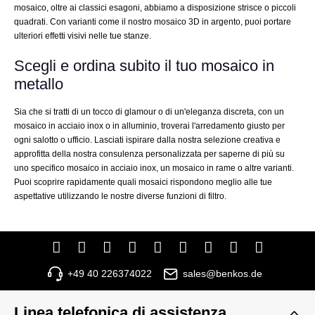
mosaico, oltre ai classici esagoni, abbiamo a disposizione strisce o piccoli
quadrati. Con varianti come il nostro mosaico 3D in argento, puoi portare
ulteriori effetti visivi nelle tue stanze.
Scegli e ordina subito il tuo mosaico in
metallo
Sia che si tratti di un tocco di glamour o di un'eleganza discreta, con un
mosaico in acciaio inox o in alluminio, troverai l'arredamento giusto per
ogni salotto o ufficio. Lasciati ispirare dalla nostra selezione creativa e
approfitta della nostra consulenza personalizzata per saperne di più su
uno specifico mosaico in acciaio inox, un mosaico in rame o altre varianti.
Puoi scoprire rapidamente quali mosaici rispondono meglio alle tue
aspettative utilizzando le nostre diverse funzioni di filtro.
+49 40 226374022
sales@benkos.de
Linea telefonica di assistenza