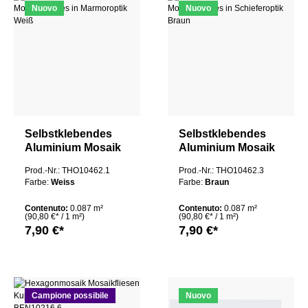
Nuovo
Nuovo
Selbstklebendes
Selbstklebendes
Aluminium Mosaik
Aluminium Mosaik
Nantes in
Nantes in
Prod.-Nr.: THO10462.1
Prod.-Nr.: THO10462.3
Marmoroptik Weiß
Schieferoptik Braun
Farbe:
Weiss
Farbe:
Braun
Contenuto:
0.087 m²
Contenuto:
0.087 m²
(90,80 €* / 1 m²)
(90,80 €* / 1 m²)
7,90 €*
7,90 €*
Campione possibile
Nuovo