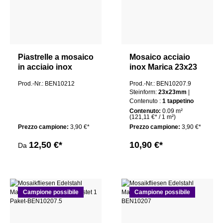
Piastrelle a mosaico
Mosaico acciaio
in acciaio inox
inox Marica 23x23
Maggie Brushed
argento spazzolato
Prod.-Nr.: BEN10212
Prod.-Nr.: BEN10207.9
Steinform:
23x23mm
|
Contenuto :
1 tappetino
Contenuto:
0.09 m²
(121,11 €* / 1 m²)
Prezzo campione:
3,90 €*
Prezzo campione:
3,90 €*
12,50 €*
10,90 €*
Da
Campione possibile
Campione possibile