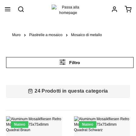
nuto principale
Muro
Piastrelle a mosaico
Mosaico di metallo
Filtro
24 Prodotti in questa categoria
Nuovo
Nuovo