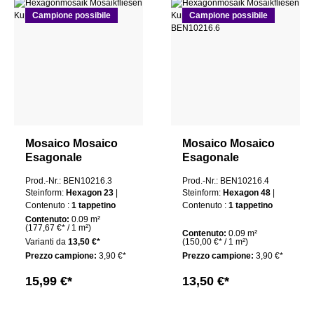
Campione possibile
Campione possibile
Mosaico Mosaico
Mosaico Mosaico
Esagonale
Esagonale
Piastrelle Rame 23
Piastrelle Rame 48
Prod.-Nr.: BEN10216.3
Prod.-Nr.: BEN10216.4
Mali Opaco
Mali Opaco
Steinform:
Hexagon 23
|
Steinform:
Hexagon 48
|
Contenuto :
1 tappetino
Contenuto :
1 tappetino
Contenuto:
0.09 m²
(177,67 €* / 1 m²)
Contenuto:
0.09 m²
Varianti da
13,50 €*
(150,00 €* / 1 m²)
Prezzo campione:
3,90 €*
Prezzo campione:
3,90 €*
15,99 €*
13,50 €*