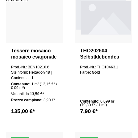
Tessere mosaico
THO202604
mosaico esagonale
Selbstklebendes
rame 48 mali
Aluminium Mosaik
Prod.-Nr.: BEN10216.6
Prod.-Nr.: THO10463.1
confezione
Montpellier 3D
Steinform:
Hexagon 48
|
Farbe:
Gold
Hexagon fugenlos
Contenuto :
1
pacchetto
Contenuto:
1 m²
(12,15 €* /
0.09 m²)
Varianti da
13,50 €*
Prezzo campione:
3,90 €*
Contenuto:
0.099 m²
(79,80 €* / 1 m²)
135,00 €*
7,90 €*