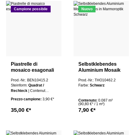
Campione possibile
Nuovo
Piastrelle di
Selbstklebendes
mosaico esagonali
Aluminium Mosaik
in rame Mali
Nantes in
Prod.-Nr.: BEN10415.2
Prod.-Nr.: THO10462.2
Marmoroptik
Steinform:
Quadrat /
Farbe:
Schwarz
Schwarz
Rechteck
| Contenuto :
1 tappetino
Prezzo campione:
3,90 €*
Contenuto:
0.087 m²
(90,80 €* / 1 m²)
35,00 €*
7,90 €*