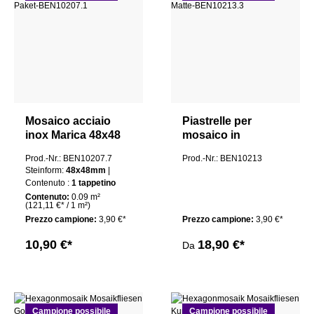
Mosaico acciaio
Piastrelle per
inox Marica 48x48
mosaico in
argento spazzolato
alluminio Medlen
Prod.-Nr.: BEN10207.7
Prod.-Nr.: BEN10213
1 mat
spazzolato 3D
Steinform:
48x48mm
|
Contenuto :
1 tappetino
Contenuto:
0.09 m²
(121,11 €* / 1 m²)
Prezzo campione:
3,90 €*
Prezzo campione:
3,90 €*
10,90 €*
18,90 €*
Da
Campione possibile
Campione possibile