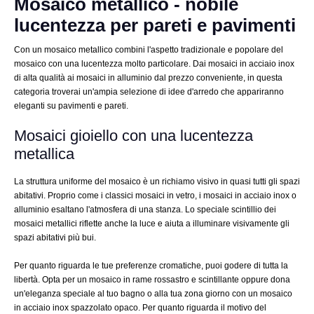
Mosaico metallico - nobile
lucentezza per pareti e pavimenti
Con un mosaico metallico combini l'aspetto tradizionale e popolare del
mosaico con una lucentezza molto particolare. Dai mosaici in acciaio inox
di alta qualità ai mosaici in alluminio dal prezzo conveniente, in questa
categoria troverai un'ampia selezione di idee d'arredo che appariranno
eleganti su pavimenti e pareti.
Mosaici gioiello con una lucentezza
metallica
La struttura uniforme del mosaico è un richiamo visivo in quasi tutti gli spazi
abitativi. Proprio come i classici mosaici in vetro, i mosaici in acciaio inox o
alluminio esaltano l'atmosfera di una stanza. Lo speciale scintillio dei
mosaici metallici riflette anche la luce e aiuta a illuminare visivamente gli
spazi abitativi più bui.
Per quanto riguarda le tue preferenze cromatiche, puoi godere di tutta la
libertà. Opta per un mosaico in rame rossastro e scintillante oppure dona
un'eleganza speciale al tuo bagno o alla tua zona giorno con un mosaico
in acciaio inox spazzolato opaco. Per quanto riguarda il motivo del