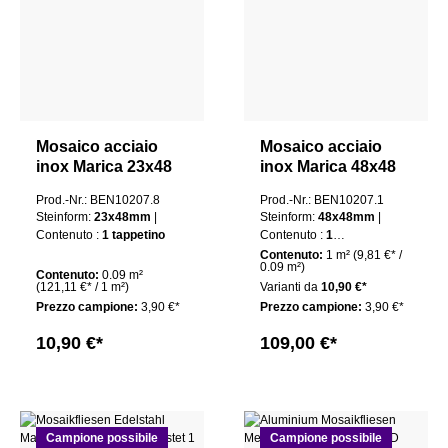
Mosaico acciaio
Mosaico acciaio
inox Marica 23x48
inox Marica 48x48
argento spazzolato
argento spazzolato
Prod.-Nr.: BEN10207.8
Prod.-Nr.: BEN10207.1
1 mat
1 confezione
Steinform:
23x48mm
|
Steinform:
48x48mm
|
Contenuto :
1 tappetino
Contenuto :
1
pacchetto
Contenuto:
1 m²
(9,81 €* /
0.09 m²)
Contenuto:
0.09 m²
(121,11 €* / 1 m²)
Varianti da
10,90 €*
Prezzo campione:
3,90 €*
Prezzo campione:
3,90 €*
10,90 €*
109,00 €*
Campione possibile
Campione possibile