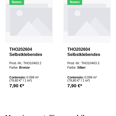
Nuovo
Nuovo
THO202604
THO202604
Selbstklebendes
Selbstklebendes
Aluminium Mosaik
Aluminium Mosaik
Prod.-Nr.: THO10463.2
Prod.-Nr.: THO10463.3
Montpellier 3D
Montpellier 3D
Farbe:
Bronze
Farbe:
Silber
Hexagon fugenlos
Hexagon fugenlos
Contenuto:
0.099 m²
Contenuto:
0.099 m²
(79,80 €* / 1 m²)
(79,80 €* / 1 m²)
7,90 €*
7,90 €*