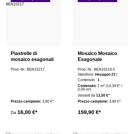
Piastrelle di
Mosaico Mosaico
mosaico esagonali
Esagonale
Oro Marcia
Piastrelle Rame 23
Prod.-Nr.: BEN10217
Prod.-Nr.: BEN10216.5
Spazzolato
Mali Confezione
Steinform:
Hexagon 23
|
Contenuto :
1
pacchetto
Contenuto:
1 m²
(14,39 €* /
0.09 m²)
Varianti da
13,50 €*
Prezzo campione:
3,90 €*
Prezzo campione:
3,90 €*
16,00 €*
159,90 €*
Da