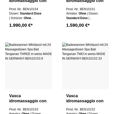
idromassaggio con
idromassaggio con
17 getti
20 getti
Prod.-Nr.: BEN10154
Prod.-Nr.: BEN10151
massaggianti Spa
massaggianti Spa
Düsen:
Standard Düse
Armatur:
Ohne
| Düsen:
Bali Semarapura
Bali Tenganan ONE
| Schürze:
Ohne
Standard Düse
|
Sinistra in bianco
in bianco MADE IN
Schürze
| Wannen
Schürze:
Ohne Schürze
1.990,00 €*
1.590,00 €*
MADE IN
GERMANY
Farbe:
Weiß
| Wannen Farbe:
Weiß
GERMANY
Vasca
Vasca
idromassaggio con
idromassaggio con
24 getti
24 getti
Prod.-Nr.: BEN10153
Prod.-Nr.: BEN10152
massaggianti Spa
massaggianti Spa
Armatur:
Ohne
| Düsen:
Armatur:
Ohne
| Düsen: