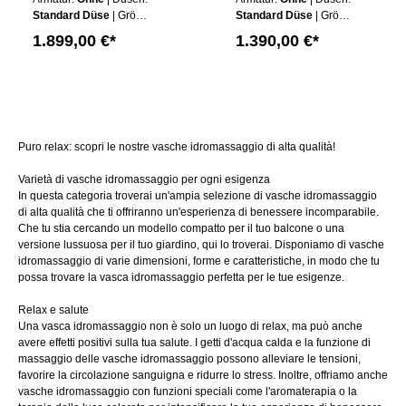
Bali Tenganan TRE
Bali Tenganan TWO
Standard Düse
| Größe:
Standard Düse
| Größe:
in bianco MADE IN
in bianco MADE IN
180x130cm
| Schürze:
140x75cm
| Schürze:
1.899,00 €*
1.390,00 €*
GERMANY
GERMANY
Ohne Schürze
|
Ohne Schürze
|
Wannen Farbe:
Weiß
Wannen Farbe:
Weiß
Puro relax: scopri le nostre vasche idromassaggio di alta qualità!
Varietà di vasche idromassaggio per ogni esigenza
In questa categoria troverai un'ampia selezione di vasche idromassaggio
di alta qualità che ti offriranno un'esperienza di benessere incomparabile.
Che tu stia cercando un modello compatto per il tuo balcone o una
versione lussuosa per il tuo giardino, qui lo troverai. Disponiamo di vasche
idromassaggio di varie dimensioni, forme e caratteristiche, in modo che tu
possa trovare la vasca idromassaggio perfetta per le tue esigenze.
Relax e salute
Una vasca idromassaggio non è solo un luogo di relax, ma può anche
avere effetti positivi sulla tua salute. I getti d'acqua calda e la funzione di
massaggio delle vasche idromassaggio possono alleviare le tensioni,
favorire la circolazione sanguigna e ridurre lo stress. Inoltre, offriamo anche
vasche idromassaggio con funzioni speciali come l'aromaterapia o la