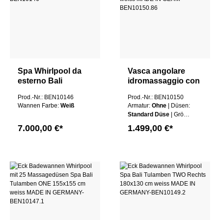
Spa Whirlpool da
Vasca angolare
esterno Bali
idromassaggio con
Permuteran ONE
21 getti
Prod.-Nr.: BEN10146
Prod.-Nr.: BEN10150
210x140 cm bianco
massaggianti Spa
Wannen Farbe:
Weiß
Armatur:
Ohne
| Düsen:
MADE IN
Bali Tulamben TRE
Standard Düse
| Größe:
GERMANY
in 3 misure bianca
130x130cm
| Schürze:
7.000,00 €*
1.499,00 €*
MADE IN GERM
Ohne Schürze
|
Wannen Farbe:
Weiß