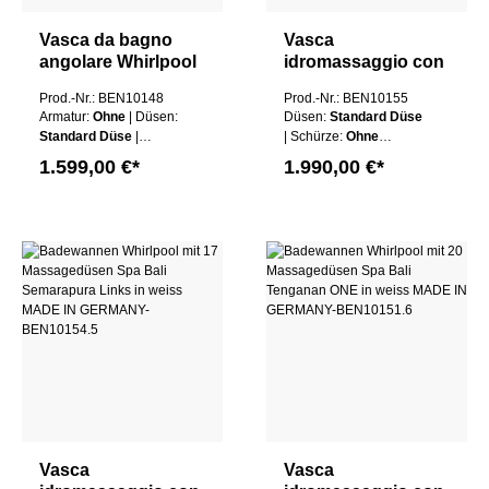
Vasca da bagno
Vasca
angolare Whirlpool
idromassaggio con
Spa Bali Tulamben
17 getti
Prod.-Nr.: BEN10148
Prod.-Nr.: BEN10155
TWO sinistra
massaggianti Spa
Armatur:
Ohne
| Düsen:
Düsen:
Standard Düse
180x130 cm bianco
Bali Semarapura
Standard Düse
|
| Schürze:
Ohne
MADE IN
destra in bianco
Schürze:
Ohne Schürze
Schürze
| Wannen
1.599,00 €*
1.990,00 €*
GERMANY
MADE IN
| Wannen Farbe:
Weiß
Farbe:
Weiß
GERMANY
Vasca
Vasca