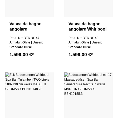
Vasca da bagno
Vasca da bagno
angolare
angolare Whirlpool
idromassaggio con
Spa Bali Tulamben
Prod.-Nr.: BEN10147
Prod.-Nr.: BEN10149
25 getti
TWO destra
Armatur:
Ohne
| Düsen:
Armatur:
Ohne
| Düsen:
massaggianti Spa
180x130 cm bianco
Standard Düse
|
Standard Düse
|
Bali Tulamben ONE
MADE IN
Schürze:
Ohne Schürze
Schürze:
Ohne Schürze
1.599,00 €*
1.599,00 €*
155x155 cm bianca
GERMANY
| Wannen Farbe:
Weiß
| Wannen Farbe:
Weiß
MADE IN
GERMANY