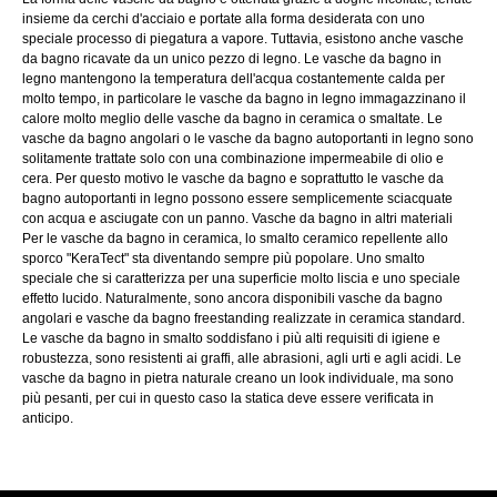
insieme da cerchi d'acciaio e portate alla forma desiderata con uno
speciale processo di piegatura a vapore. Tuttavia, esistono anche vasche
da bagno ricavate da un unico pezzo di legno. Le vasche da bagno in
legno mantengono la temperatura dell'acqua costantemente calda per
molto tempo, in particolare le vasche da bagno in legno immagazzinano il
calore molto meglio delle vasche da bagno in ceramica o smaltate. Le
vasche da bagno angolari o le vasche da bagno autoportanti in legno sono
solitamente trattate solo con una combinazione impermeabile di olio e
cera. Per questo motivo le vasche da bagno e soprattutto le vasche da
bagno autoportanti in legno possono essere semplicemente sciacquate
con acqua e asciugate con un panno. Vasche da bagno in altri materiali
Per le vasche da bagno in ceramica, lo smalto ceramico repellente allo
sporco "KeraTect" sta diventando sempre più popolare. Uno smalto
speciale che si caratterizza per una superficie molto liscia e uno speciale
effetto lucido. Naturalmente, sono ancora disponibili vasche da bagno
angolari e vasche da bagno freestanding realizzate in ceramica standard.
Le vasche da bagno in smalto soddisfano i più alti requisiti di igiene e
robustezza, sono resistenti ai graffi, alle abrasioni, agli urti e agli acidi. Le
vasche da bagno in pietra naturale creano un look individuale, ma sono
più pesanti, per cui in questo caso la statica deve essere verificata in
anticipo.