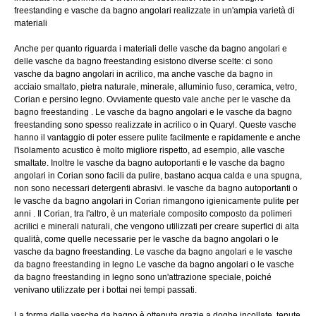
freestanding e vasche da bagno angolari realizzate in un'ampia varietà di
materiali
Anche per quanto riguarda i materiali delle vasche da bagno angolari e
delle vasche da bagno freestanding esistono diverse scelte: ci sono
vasche da bagno angolari in acrilico, ma anche vasche da bagno in
acciaio smaltato, pietra naturale, minerale, alluminio fuso, ceramica, vetro,
Corian e persino legno. Ovviamente questo vale anche per le vasche da
bagno freestanding . Le vasche da bagno angolari e le vasche da bagno
freestanding sono spesso realizzate in acrilico o in Quaryl. Queste vasche
hanno il vantaggio di poter essere pulite facilmente e rapidamente e anche
l'isolamento acustico è molto migliore rispetto, ad esempio, alle vasche
smaltate. Inoltre le vasche da bagno autoportanti e le vasche da bagno
angolari in Corian sono facili da pulire, bastano acqua calda e una spugna,
non sono necessari detergenti abrasivi. le vasche da bagno autoportanti o
le vasche da bagno angolari in Corian rimangono igienicamente pulite per
anni . Il Corian, tra l'altro, è un materiale composito composto da polimeri
acrilici e minerali naturali, che vengono utilizzati per creare superfici di alta
qualità, come quelle necessarie per le vasche da bagno angolari o le
vasche da bagno freestanding. Le vasche da bagno angolari e le vasche
da bagno freestanding in legno Le vasche da bagno angolari o le vasche
da bagno freestanding in legno sono un'attrazione speciale, poiché
venivano utilizzate per i bottai nei tempi passati.
La forma delle vasche da bagno è ottenuta grazie a doghe incollate, tenute