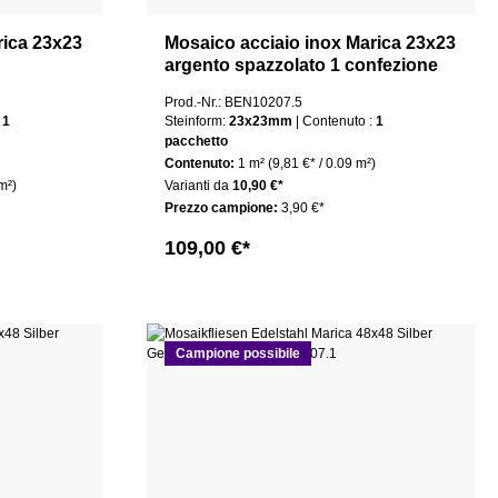
rica 23x23
Mosaico acciaio inox Marica 23x23
argento spazzolato 1 confezione
Prod.-Nr.: BEN10207.5
uto :
1
Steinform:
23x23mm
| Contenuto :
1
pacchetto
Contenuto:
1 m²
(9,81 €* / 0.09 m²)
m²)
Varianti da
10,90 €*
Prezzo campione:
3,90 €*
109,00 €*
Campione possibile