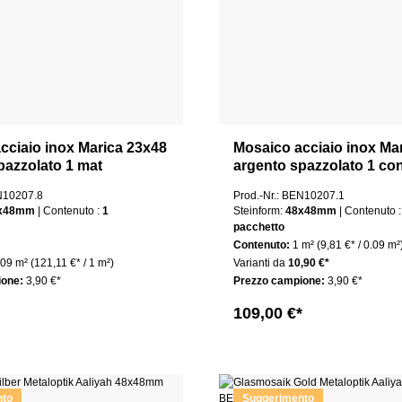
cciaio inox Marica 23x48
Mosaico acciaio inox Ma
pazzolato 1 mat
argento spazzolato 1 co
EN10207.8
Prod.-Nr.: BEN10207.1
x48mm
| Contenuto :
1
Steinform:
48x48mm
| Conten
pacchetto
Contenuto:
1 m²
(9,81 €* / 0.09 m²
.09 m²
(121,11 €* / 1 m²)
Varianti da
10,90 €*
ione:
3,90 €*
Prezzo campione:
3,90 €*
109,00 €*
nto
Suggerimento