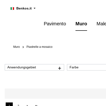
ricerca
Passa alla navigazione principale
Benkos.it
Pavimento
Muro
Mal
Muro
Piastrelle a mosaico
Anwendungsgebiet
Farbe