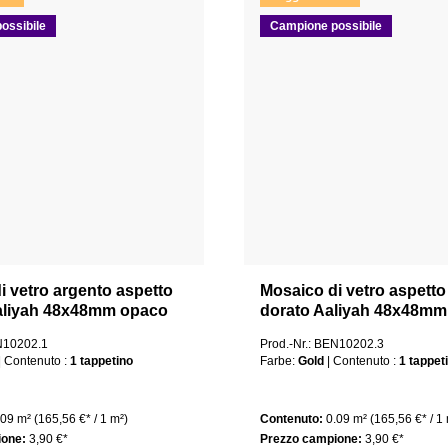
ossibile
Campione possibile
i vetro argento aspetto
Mosaico di vetro aspetto
aliyah 48x48mm opaco
dorato Aaliyah 48x48mm
EN10202.1
Prod.-Nr.: BEN10202.3
| Contenuto :
1 tappetino
Farbe:
Gold
| Contenuto :
1 tappet
.09 m²
(165,56 €* / 1 m²)
Contenuto:
0.09 m²
(165,56 €* / 1
ione:
3,90 €*
Prezzo campione:
3,90 €*