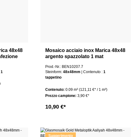
rica 48x48
Mosaico acciaio inox Marica 48x48
nfezione
argento spazzolato 1 mat
Prod.-Nr.: BEN10207.7
uto :
1
Steinform:
48x48mm
| Contenuto :
1
tappetino
)
Contenuto:
0.09 m²
(121,11 €* / 1 m²)
Prezzo campione:
3,90 €*
10,90 €*
Suggerimento