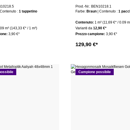
confezione
EN10218.5
Prod.-Nr.: BEN10218.1
| Contenuto :
1 tappetino
Farbe:
Braun
| Contenuto :
1 pacc
Contenuto:
1 m²
(11,69 €* / 0.09 m
.09 m²
(143,33 €* / 1 m²)
Varianti da
12,90 €*
ione:
3,90 €*
Prezzo campione:
3,90 €*
129,90 €*
ossibile
Campione possibile