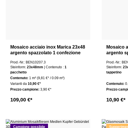
Mosaico acciaio inox Marica 23x48
Mosaico a
argento spazzolato 1 confezione
argento s
Prod.-Nr.: BEN10207.3
Prod.-Nr.: B
Steinform:
23x48mm
| Contenuto :
1
Steinform:
23
pacchetto
tappetino
Contenuto:
1 m²
(9,81 €* / 0.09 m²)
Varianti da
10,90 €*
Contenuto:
0
Prezzo campione:
3,90 €*
Prezzo camp
109,00 €*
10,90 €*
Campione possibile
Suggerime