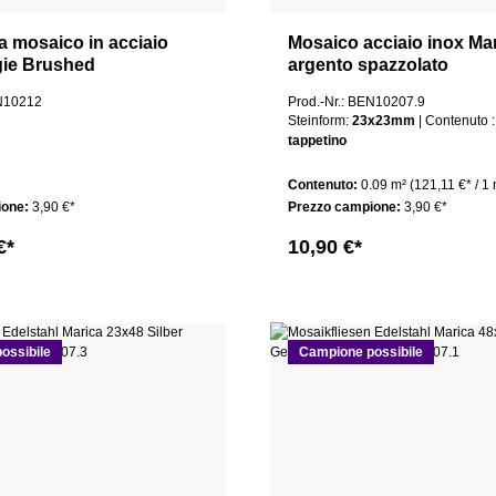
 a mosaico in acciaio
Mosaico acciaio inox Ma
gie Brushed
argento spazzolato
EN10212
Prod.-Nr.: BEN10207.9
Steinform:
23x23mm
| Conten
tappetino
Contenuto:
0.09 m²
(121,11 €* / 1 
ione:
3,90 €*
Prezzo campione:
3,90 €*
€*
10,90 €*
ossibile
Campione possibile