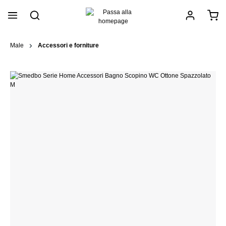
nuto principale
Male
Accessori e forniture