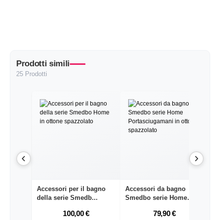
Prodotti simili
25 Prodotti
Accessori per il bagno
Accessori da bagno
S
della serie Smedb...
Smedbo serie Home
Ac
Por...
100,00 €
79,90 €