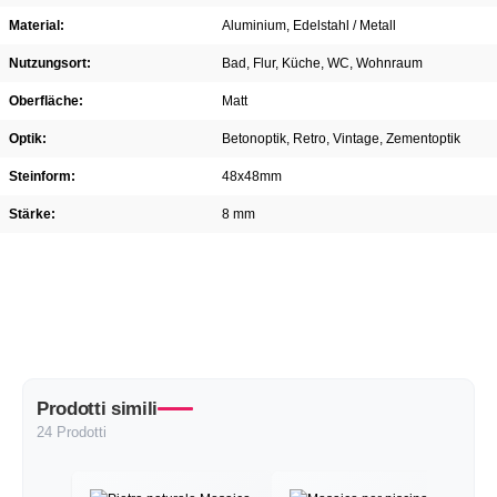
Material:
Aluminium
, Edelstahl / Metall
Nutzungsort:
Bad
, Flur
, Küche
, WC
, Wohnraum
Oberfläche:
Matt
Optik:
Betonoptik
, Retro
, Vintage
, Zementoptik
Steinform:
48x48mm
Stärke:
8 mm
Prodotti simili
24 Prodotti