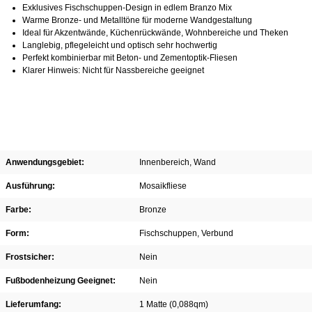
Exklusives Fischschuppen‑Design in edlem Branzo Mix
Warme Bronze‑ und Metalltöne für moderne Wandgestaltung
Ideal für Akzentwände, Küchenrückwände, Wohnbereiche und Theken
Langlebig, pflegeleicht und optisch sehr hochwertig
Perfekt kombinierbar mit Beton‑ und Zementoptik‑Fliesen
Klarer Hinweis: Nicht für Nassbereiche geeignet
Anwendungsgebiet:
Innenbereich
, Wand
Ausführung:
Mosaikfliese
Farbe:
Bronze
Form:
Fischschuppen
, Verbund
Frostsicher:
Nein
Fußbodenheizung Geeignet:
Nein
Lieferumfang:
1 Matte (0,088qm)