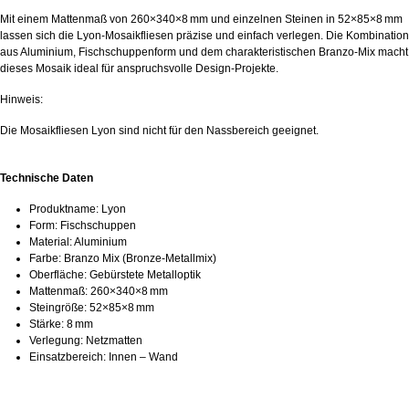
Mit einem Mattenmaß von 260×340×8 mm und einzelnen Steinen in 52×85×8 mm
lassen sich die Lyon‑Mosaikfliesen präzise und einfach verlegen. Die Kombination
aus Aluminium, Fischschuppenform und dem charakteristischen Branzo‑Mix macht
dieses Mosaik ideal für anspruchsvolle Design‑Projekte.
Hinweis:
Die Mosaikfliesen Lyon sind nicht für den Nassbereich geeignet.
Technische Daten
Produktname: Lyon
Form: Fischschuppen
Material: Aluminium
Farbe: Branzo Mix (Bronze‑Metallmix)
Oberfläche: Gebürstete Metalloptik
Mattenmaß: 260×340×8 mm
Steingröße: 52×85×8 mm
Stärke: 8 mm
Verlegung: Netzmatten
Einsatzbereich: Innen – Wand