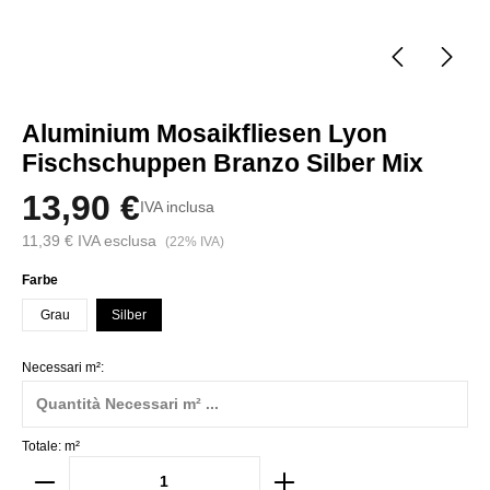
Aluminium Mosaikfliesen Lyon
Fischschuppen Branzo Silber Mix
13,90 €
IVA inclusa
11,39 € IVA esclusa
(22% IVA)
Seleziona
Farbe
Grau
Silber
Necessari m²:
Totale:
m²