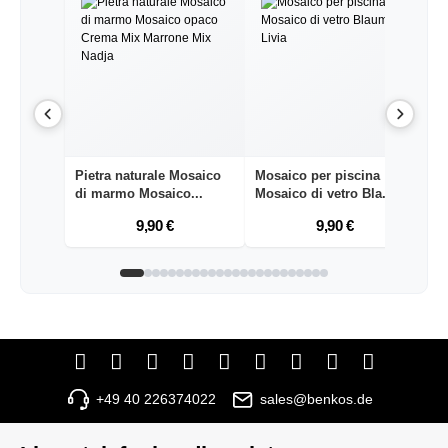
Pietra naturale Mosaico
Mosaico per piscina
Pi
di marmo Mosaico...
Mosaico di vetro Bla...
M
9,90 €
9,90 €
+49 40 226374022
sales@benkos.de