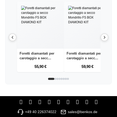
Foretti diamantati per
Foretti diamantati per
Fo
carotaggio a secc...
carotaggio a secc...
ca
55,90 €
59,90 €
+49 40 226374022
sales@benkos.de