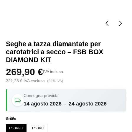
Seghe a tazza diamantate per
carotatrici a secco – FSB BOX
DIAMOND KIT
269,90 €
IVA inclusa
221,23 € IVA esclusa
(22% IVA)
Consegna prevista
14 agosto 2026
-
24 agosto 2026
Seleziona
Größe
FSBKI-IT
FSBKIT