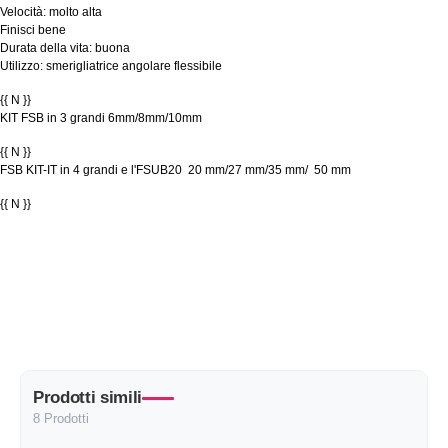
Velocità: molto alta
Finisci bene
Durata della vita: buona
Utilizzo: smerigliatrice angolare flessibile
{{ N }}
KIT FSB in 3 grandi 6mm/8mm/10mm
{{ N }}
FSB KIT-IT in 4 grandi e l'FSUB20 20 mm/27 mm/35 mm/ 50 mm
{{ N }}
Prodotti simili
8 Prodotti