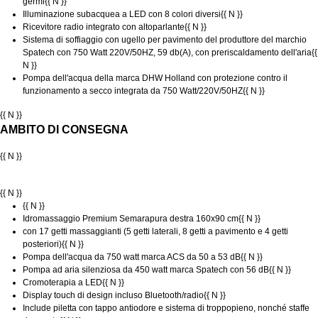
germi
{{ N }}
Illuminazione subacquea a LED con 8 colori diversi
{{ N }}
Ricevitore radio integrato con altoparlante
{{ N }}
Sistema di soffiaggio con ugello per pavimento del produttore del marchio
Spatech con 750 Watt 220V/50HZ, 59 db(A), con preriscaldamento dell'aria
{{
N }}
Pompa dell'acqua della marca DHW Holland con protezione contro il
funzionamento a secco integrata da 750 Watt/220V/50HZ
{{ N }}
{{ N }}
AMBITO DI CONSEGNA
{{ N }}
{{ N }}
{{ N }}
Idromassaggio Premium
Semarapura destra
160x90 cm
{{ N }}
con 17 getti massaggianti (5 getti laterali, 8 getti a pavimento e 4 getti
posteriori)
{{ N }}
Pompa dell'acqua da 750 watt marca ACS da 50 a 53 dB
{{ N }}
Pompa ad aria silenziosa da 450 watt marca Spatech con 56 dB
{{ N }}
Cromoterapia a LED
{{ N }}
Display touch di design incluso Bluetooth/radio
{{ N }}
Include piletta con tappo antiodore e sistema di troppopieno, nonché staffe