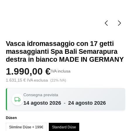
Vasca idromassaggio con 17 getti
massaggianti Spa Bali Semarapura
destra in bianco MADE IN GERMANY
1.990,00 €
IVA inclusa
1.631,15 € IVA esclusa
(22% IVA)
Consegna prevista
14 agosto 2026
-
24 agosto 2026
Seleziona
Düsen
Slimline Düse + 199€
Standard Düse