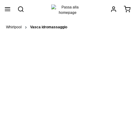
nuto principale
Whirlpool
Vasca idromassaggio