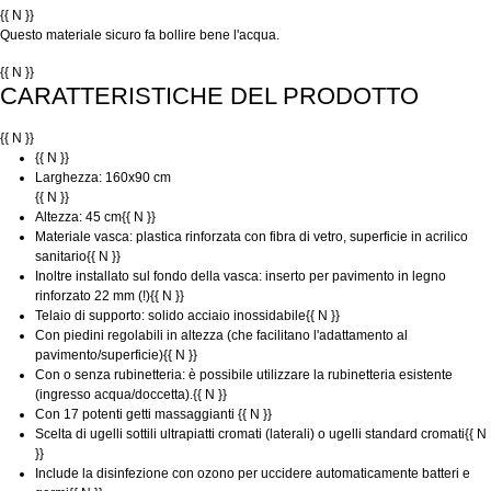
{{ N }}
Questo materiale sicuro fa bollire bene l'acqua.
{{ N }}
CARATTERISTICHE DEL PRODOTTO
{{ N }}
{{ N }}
Larghezza: 160x90 cm
{{ N }}
Altezza: 45 cm
{{ N }}
Materiale vasca: plastica rinforzata con fibra di vetro, superficie in acrilico
sanitario
{{ N }}
Inoltre installato sul fondo della vasca: inserto per pavimento in legno
rinforzato 22 mm (!)
{{ N }}
Telaio di supporto: solido acciaio inossidabile
{{ N }}
Con piedini regolabili in altezza (che facilitano l'adattamento al
pavimento/superficie)
{{ N }}
Con o senza rubinetteria: è possibile utilizzare la rubinetteria esistente
(ingresso acqua/doccetta).
{{ N }}
Con 17 potenti getti massaggianti
{{ N }}
Scelta di ugelli sottili ultrapiatti cromati (laterali) o ugelli standard cromati
{{ N
}}
Include la disinfezione con ozono per uccidere automaticamente batteri e