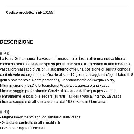
Codice prodotto:
BEN10155
DESCRIZIONE
{{ N }}
La Bali /
Semarapura
La
vasca
idromassaggio destra offre una nuova libertà
completa nella scelta dello spazio per un massimo di 1 persona in una moderna
vasca idromassaggio Vision. Il suo interno offre una posizione di seduta comoda,
confortevole ed ergonomica. Grazie ai suoi 17 getti massaggianti (5 getti laterali, 8
getti a pavimento e 4 getti posteriori), il riscaldamento dell'acqua calda,
l'illuminazione a LED e la tecnologia Waterway, questa è una vasca
idromassaggio professionale.Grazie allo scarico dell'acqua posizionato
centralmente, è possibile sedersi su tutti i lati della vasca. interno. La vasca
idromassaggio è di altissima qualità
dal 1987!
Fatto in Germania.
{{ N }}
• Miglior rivestimento acrilico sanitario sulla vasca
• Scatola di controllo di alta qualità di
• Getti massaggianti cromati