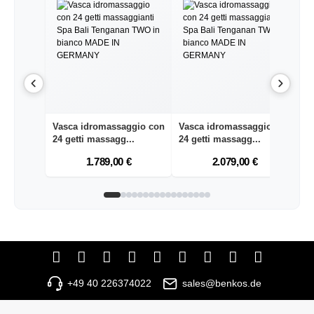
Vasca idromassaggio con
Vasca idromassaggio con
V
24 getti massagg...
24 getti massagg...
24
1.789,00 €
2.079,00 €
+49 40 226374022
sales@benkos.de