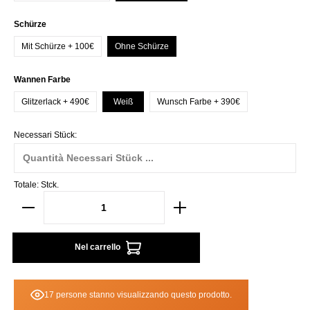
Seleziona
Schürze
Mit Schürze + 100€
Ohne Schürze
Seleziona
Wannen Farbe
Glitzerlack + 490€
Weiß
Wunsch Farbe + 390€
Necessari Stück:
Totale:
Stck.
Nel carrello
17 persone stanno visualizzando questo prodotto.