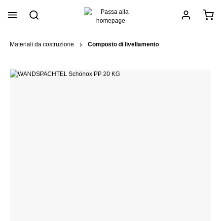
nuto principale
Materiali da costruzione
Composto di livellamento