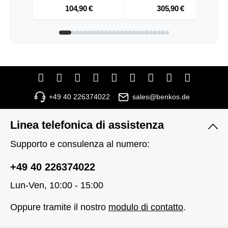
In
104,90 €
305,90 €
+49 40 226374022
sales@benkos.de
Linea telefonica di assistenza
Supporto e consulenza al numero:
+49 40 226374022
Lun-Ven, 10:00 - 15:00
Oppure tramite il nostro
modulo di contatto
.