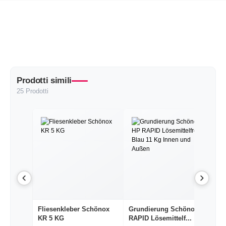
Prodotti simili
25 Prodotti
Fliesenkleber Schönox
Grundierung Schönox HP
S
KR 5 KG
RAPID Lösemittelf...
G