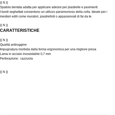
{{ N }}
Spatola dentata adatta per applicare adesivi per piastrelle e pavimenti.
I bordi seghettati consentono un utilizzo parsimonioso della colla. Ideale per i
mestieri edili come muratori, piastrellisti o appassionati di fai da te.
{{ N }}
CARATTERISTICHE
{{ N }}
Qualità antiruggine
Impugnatura morbida dalla forma ergonomica per una migliore presa
Lama in acciaio inossidabile 0,7 mm
Perforazione: cazzuola
{{ N }}