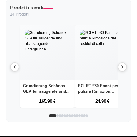
Prodotti simili
14 Prodotti
Grundierung Schönox
PCI RT 930 Panni per la
Ro
GEA für saugende und...
pulizia Rimozion...
ip
pi
165,90 €
24,90 €