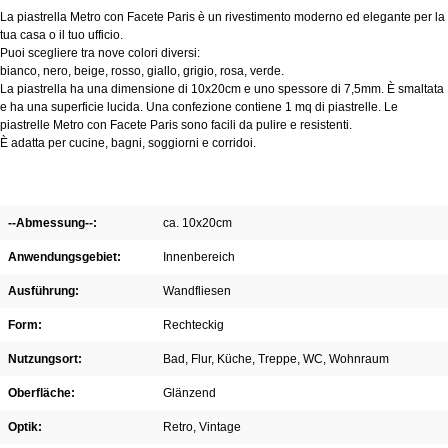
La piastrella Metro con Facete Paris è un rivestimento moderno ed elegante per la
tua casa o il tuo ufficio.
Puoi scegliere tra nove colori diversi:
bianco, nero, beige, rosso, giallo, grigio, rosa, verde.
La piastrella ha una dimensione di 10x20cm e uno spessore di 7,5mm. È smaltata
e ha una superficie lucida. Una confezione contiene 1 mq di piastrelle
. Le
piastrelle Metro con Facete Paris sono facili da pulire e resistenti.
È adatta per cucine, bagni, soggiorni e corridoi.
--Abmessung--:
ca. 10x20cm
Anwendungsgebiet:
Innenbereich
Ausführung:
Wandfliesen
Form:
Rechteckig
Nutzungsort:
Bad
, Flur
, Küche
, Treppe
, WC
, Wohnraum
Oberfläche:
Glänzend
Optik:
Retro
, Vintage