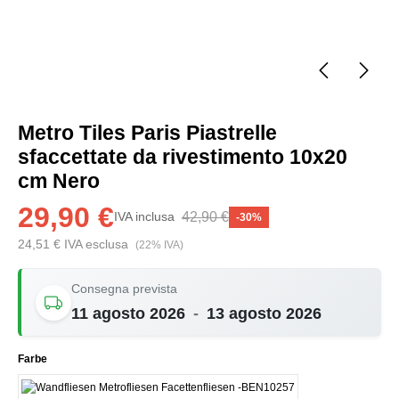
Metro Tiles Paris Piastrelle
sfaccettate da rivestimento 10x20
cm Nero
29,90 €
42,90 €
IVA inclusa
-30%
24,51 € IVA esclusa
(22% IVA)
Consegna prevista
11 agosto 2026
-
13 agosto 2026
Seleziona
Farbe