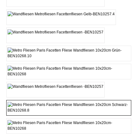
Beige
Gelb
Grau
Grün
Pink
Rot
Schwarz
Weiss