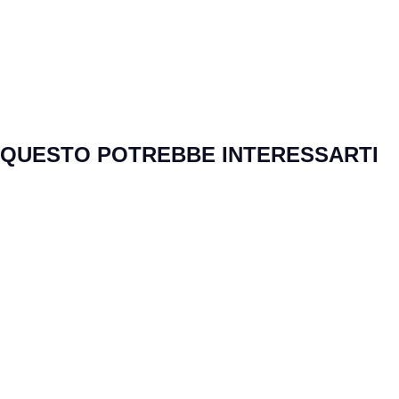
Salta la galleria dei prodotti
QUESTO POTREBBE INTERESSARTI