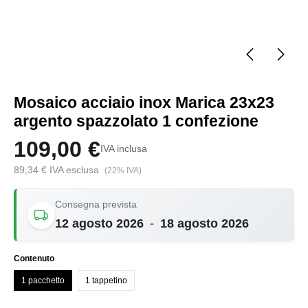
Mosaico acciaio inox Marica 23x23
argento spazzolato 1 confezione
109,00 €
IVA inclusa
89,34 € IVA esclusa
(22% IVA)
Consegna prevista
12 agosto 2026
-
18 agosto 2026
Seleziona
Contenuto
1 pacchetto
1 tappetino