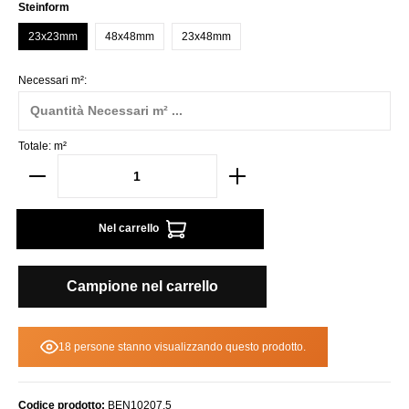
Seleziona
Steinform
23x23mm
48x48mm
23x48mm
Necessari m²:
Totale:
m²
Nel carrello
Campione nel carrello
18 persone stanno visualizzando questo prodotto.
Codice prodotto:
BEN10207.5