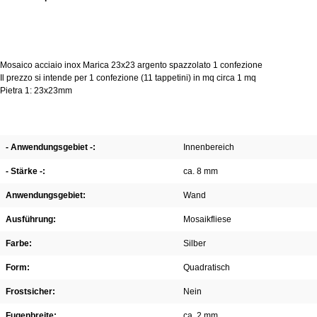
Mosaico acciaio inox Marica 23x23 argento spazzolato 1 confezione
Il prezzo si intende per 1 confezione (11 tappetini) in mq circa 1 mq
Pietra 1: 23x23mm
- Anwendungsgebiet -:
Innenbereich
- Stärke -:
ca. 8 mm
Anwendungsgebiet:
Wand
Ausführung:
Mosaikfliese
Farbe:
Silber
Form:
Quadratisch
Frostsicher:
Nein
Fugenbreite:
ca. 2 mm