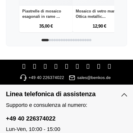
Piastrelle di mosaico
Mosaico di vetro marrone
Pi
esagonali in rame ...
Ottica metallic...
es
35,00 €
12,90 €
+49 40 226374022
sales@benkos.de
Linea telefonica di assistenza
Supporto e consulenza al numero:
+49 40 226374022
Lun-Ven, 10:00 - 15:00