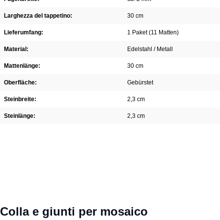
Larghezza del tappetino:
30 cm
Lieferumfang:
1 Paket (11 Matten)
Material:
Edelstahl / Metall
Mattenlänge:
30 cm
Oberfläche:
Gebürstet
Steinbreite:
2,3 cm
Steinlänge:
2,3 cm
Salta la galleria dei prodotti
Colla e giunti per mosaico