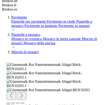
Benkos.be
Benkos.fr
Benkos.es
Pavimento
Piastrelle per pavimenti
Pavimento in vinile
Piastrelle a
mosaico
Pavimento in laminato
Pavimento in parquet
Piastrelle a mosaico
Mosaico in ceramica
Mosaico in pietra naturale
Miscela di
mosaici
Mosaico della piscina
Miscela di mosaici