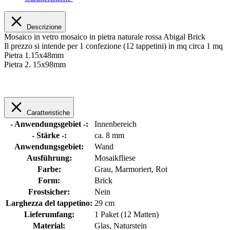
Descrizione
Mosaico in vetro mosaico in pietra naturale rossa Abigal Brick
Il prezzo si intende per 1 confezione (12 tappetini) in mq circa 1 mq
Pietra 1.15x48mm
Pietra 2. 15x98mm
Caratteristiche
- Anwendungsgebiet -:
Innenbereich
- Stärke -:
ca. 8 mm
Anwendungsgebiet:
Wand
Ausführung:
Mosaikfliese
Farbe:
Grau
, Marmoriert
, Rot
Form:
Brick
Frostsicher:
Nein
Larghezza del tappetino:
29 cm
Lieferumfang:
1 Paket (12 Matten)
Material:
Glas
, Naturstein