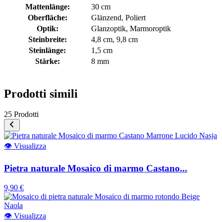
Mattenlänge:
30 cm
Oberfläche:
Glänzend
, Poliert
Optik:
Glanzoptik
, Marmoroptik
Steinbreite:
4,8 cm
, 9,8 cm
Steinlänge:
1,5 cm
Stärke:
8 mm
Prodotti simili
25 Prodotti
👁
Visualizza
Pietra naturale Mosaico di marmo Castano...
9,90 €
👁
Visualizza