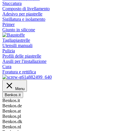
Stuccatura
Composto di livellamento
Adesivo per piastrelle
Sigillatura e isolamento
Primer
Giunto in silicone
Tagliapiastrelle
Utensili manuali
Pulizia
Profili delle piastrelle
Ausili per l'installazione
Cura
Foratura e rettifica
Menu
Benkos.it
Benkos.it
Benkos.de
Benkos.at
Benkos.pl
Benkos.dk
Benkos.nl