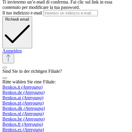
Ti invieremo un’e-mail di conferma. Fai clic sul link in essa
contenuto per modificare la tua password.
Il tuo indirizzo e-mail
Richiedi email
Anmelden
Sind Sie in der richtigen Filiale?
Bitte wählen Sie eine Filiale:
Benkos.it
(Anregung)
Benkos.de
(Anregung)
Benkos.at
(Anregung)
Benkos.pl
(Anregung)
Benkos.dk
(Anregung)
Benkos.nl
(Anregung)
Benkos.be
(Anregung)
Benkos.fr
(Anregung)
Benkos.es
(Anregung)