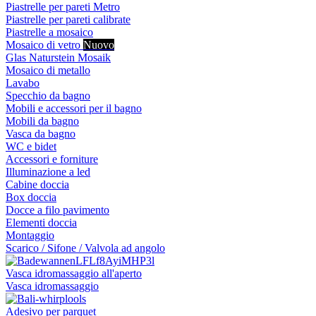
Piastrelle per pareti Metro
Piastrelle per pareti calibrate
Piastrelle a mosaico
Mosaico di vetro
Nuovo
Glas Naturstein Mosaik
Mosaico di metallo
Lavabo
Specchio da bagno
Mobili e accessori per il bagno
Mobili da bagno
Vasca da bagno
WC e bidet
Accessori e forniture
Illuminazione a led
Cabine doccia
Box doccia
Docce a filo pavimento
Elementi doccia
Montaggio
Scarico / Sifone / Valvola ad angolo
Vasca idromassaggio all'aperto
Vasca idromassaggio
Adesivo per parquet