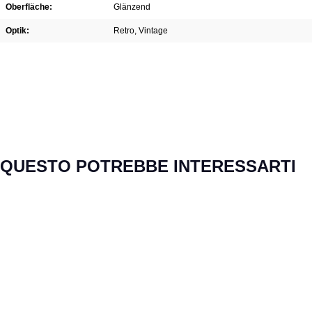
Oberfläche:
Glänzend
Optik:
Retro
, Vintage
Salta la galleria dei prodotti
QUESTO POTREBBE INTERESSARTI