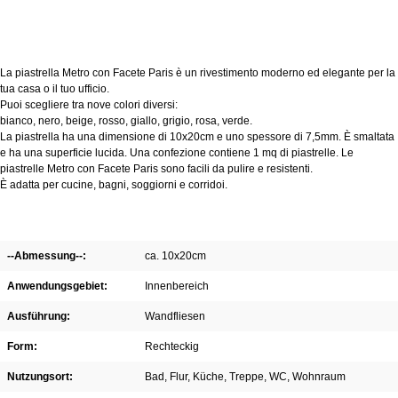
La piastrella Metro con Facete Paris è un rivestimento moderno ed elegante per la
tua casa o il tuo ufficio.
Puoi scegliere tra nove colori diversi:
bianco, nero, beige, rosso, giallo, grigio, rosa, verde.
La piastrella ha una dimensione di 10x20cm e uno spessore di 7,5mm. È smaltata
e ha una superficie lucida. Una confezione contiene 1 mq di piastrelle
. Le
piastrelle Metro con Facete Paris sono facili da pulire e resistenti.
È adatta per cucine, bagni, soggiorni e corridoi.
--Abmessung--:
ca. 10x20cm
Anwendungsgebiet:
Innenbereich
Ausführung:
Wandfliesen
Form:
Rechteckig
Nutzungsort:
Bad
, Flur
, Küche
, Treppe
, WC
, Wohnraum