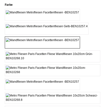
Seleziona
Farbe
Beige
Gelb
Grau
Grün
Pink
Rot
Schwarz