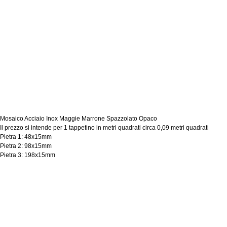
Mosaico Acciaio Inox Maggie Marrone Spazzolato Opaco
Il prezzo si intende per 1 tappetino in metri quadrati circa 0,09 metri quadrati
Pietra 1: 48x15mm
Pietra 2: 98x15mm
Pietra 3: 198x15mm