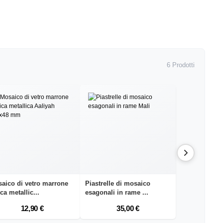
6 Prodotti
aico di vetro marrone
Piastrelle di mosaico
ica metallic...
esagonali in rame ...
12,90 €
35,00 €