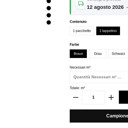
12 agosto 2026
-
Seleziona
Contenuto
1 pacchetto
1 tappetino
Seleziona
Farbe
Braun
Grau
Schwarz
Necessari m²:
Totale:
m²
Campione 