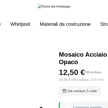
e
Whirlpool
Materiali da costruzione
Str
Mosaico Acciaio
Opaco
12,50 €
IVA inclusa
10,25 € IVA esclusa
(22% IVA)
Già venduto 5 volte
Consegna prevista