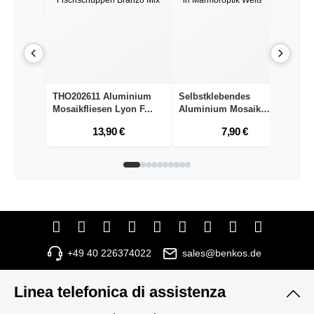
THO202611 Aluminium
Selbstklebendes
S
Mosaikfliesen Lyon F...
Aluminium Mosaik
A
Nantes ...
Na
13,90 €
7,90 €
+49 40 226374022
sales@benkos.de
Linea telefonica di assistenza