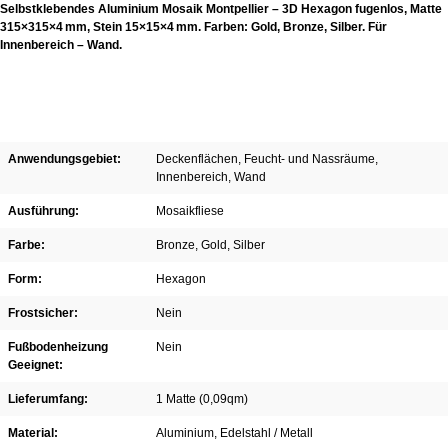
Selbstklebendes Aluminium Mosaik Montpellier – 3D Hexagon fugenlos, Matte
315×315×4 mm, Stein 15×15×4 mm. Farben: Gold, Bronze, Silber. Für
Innenbereich – Wand.
Anwendungsgebiet:
Deckenflächen
, Feucht- und Nassräume
,
Innenbereich
, Wand
Ausführung:
Mosaikfliese
Farbe:
Bronze
, Gold
, Silber
Form:
Hexagon
Frostsicher:
Nein
Fußbodenheizung
Nein
Geeignet:
Lieferumfang:
1 Matte (0,09qm)
Material:
Aluminium
, Edelstahl / Metall