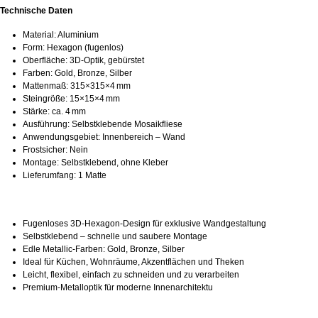
Technische Daten
Material: Aluminium
Form: Hexagon (fugenlos)
Oberfläche: 3D‑Optik, gebürstet
Farben: Gold, Bronze, Silber
Mattenmaß: 315×315×4 mm
Steingröße: 15×15×4 mm
Stärke: ca. 4 mm
Ausführung: Selbstklebende Mosaikfliese
Anwendungsgebiet: Innenbereich – Wand
Frostsicher: Nein
Montage: Selbstklebend, ohne Kleber
Lieferumfang: 1 Matte
Fugenloses 3D‑Hexagon‑Design für exklusive Wandgestaltung
Selbstklebend – schnelle und saubere Montage
Edle Metallic‑Farben: Gold, Bronze, Silber
Ideal für Küchen, Wohnräume, Akzentflächen und Theken
Leicht, flexibel, einfach zu schneiden und zu verarbeiten
Premium‑Metalloptik für moderne Innenarchitektu