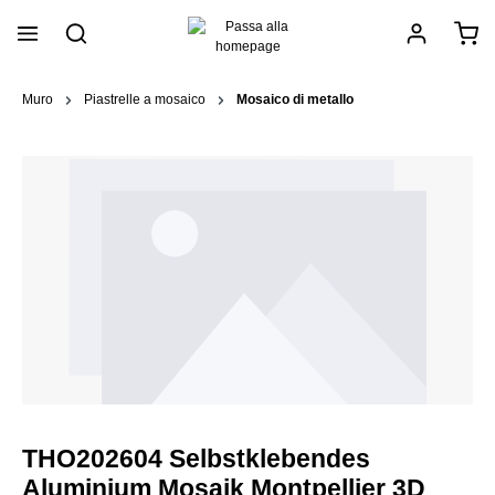
nuto principale
Muro
Piastrelle a mosaico
Mosaico di metallo
THO202604 Selbstklebendes
Aluminium Mosaik Montpellier 3D